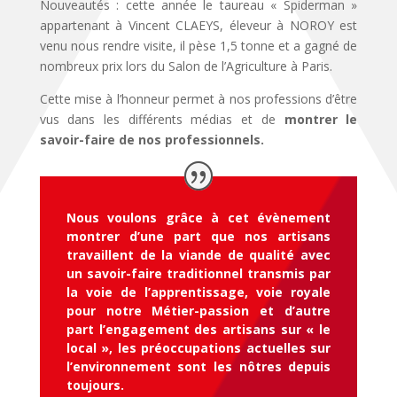
Nouveautés : cette année le taureau « Spiderman »
appartenant à Vincent CLAEYS, éleveur à NOROY est
venu nous rendre visite, il pèse 1,5 tonne et a gagné de
nombreux prix lors du Salon de l’Agriculture à Paris.
Cette mise à l’honneur permet à nos professions d’être
vus dans les différents médias et de
montrer le
savoir-faire de nos professionnels.
Nous voulons grâce à cet évènement
montrer d’une part que nos artisans
travaillent de la viande de qualité avec
un savoir-faire traditionnel transmis par
la voie de l’apprentissage, voie royale
pour notre Métier-passion et d’autre
part l’engagement des artisans sur « le
local », les préoccupations actuelles sur
l’environnement sont les nôtres depuis
toujours.