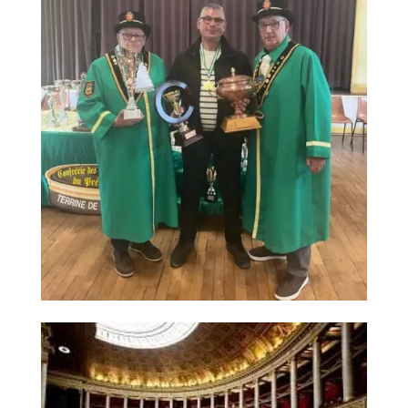
HERVÉ ADAM, BOUCHER-CHARCUTIER À
NOYON : L’EXCELLENCE ARTISANALE UNE
NOUVELLE FOIS RÉCOMPENSÉE
par
artisbouchoise
|
Avr 15, 2026
Hervé Adam, boucher-charcutier à Noyon : l’excellence
artisanale une nouvelle fois récompensée Installé à
Noyon, dans l’Oise, Monsieur Hervé Adam s’impose
depuis de nombreuses années comme une figure
incontournable de la boucherie-charcuterie artisanale.
Artisan...