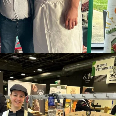
 RÉGIONALES HAUTS-DE-FRANCE
de France” – Sélections régionales Hauts-de-France Le Lundi 9 Mars
ion se sont affrontés lors de 5 heures d’épreuves techniques intenses,