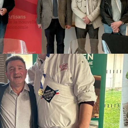
 et de l’ambition pour la Fédération des Bouchers Charcutiers des Ha
 des Bouchers Charcutiers des Hauts-de-France s’est réunie en assem
LLEURS APPRENTIS BOUCHERS DE