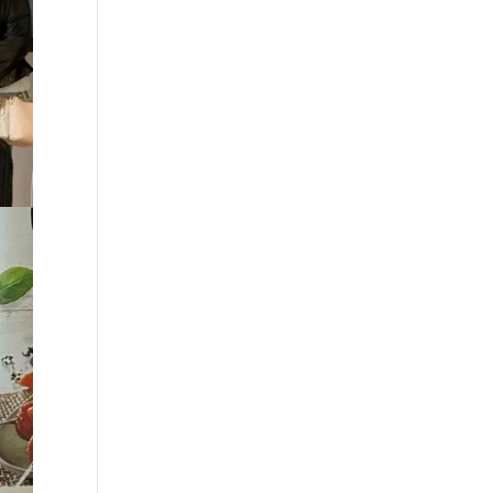
uts-
blée