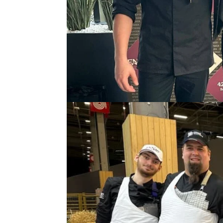
FRANCE” – SÉLECTIONS
par
artisbouchoise
|
Mar 15, 2026
Concours “Un des Meilleurs Apprentis Bouchers 
au CFA d’Arras, les apprentis bouchers de la rég
démontrant leur savoir-faire,...