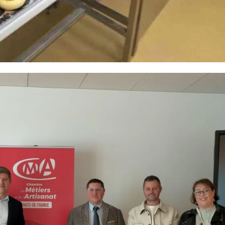
faire aux bouchers locaux Article Oise Hebdo par Nicolas Aubouin Jo
urs bouchers du monde, sont venus à Beauvais pour transmettre leur
E SOUS LE SIGNE DE L’UNITÉ ET 
DÉRATION DES BOUCHERS
TS-DE-FRANCE