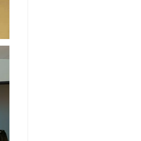
han
DE