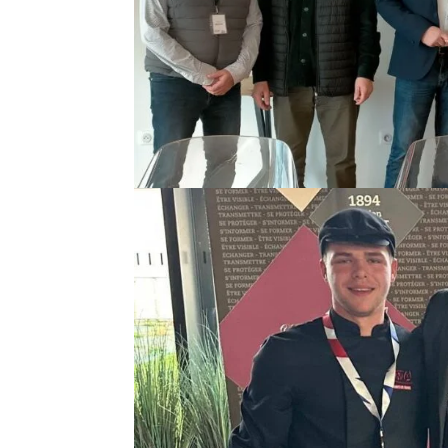
par
artisbouchoise
|
Mar 26, 2026
Une Assemblée Générale sous le signe de l’unité
de-France Le lundi 23 mars 2026, la Fédération
générale extraordinaire puis...
CONCOURS “UN DES MEI