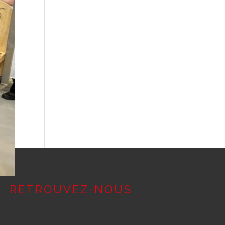
e
dans
tes »
RETROUVEZ-NOUS