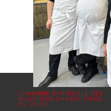
LE GRAND RETOUR DU C
BOUCHERIE-ÉTAL 2026 S
L’AGRICULTURE POUR SA 
par
artisbouchoise
|
Fév 15, 2026
Le grand retour du concours inter-régional de bou
édition Lundi 23 février 2026 à 9h00, l’effervesc
ce cadre...
« Entrées précédentes
CHAMBRE SYNDICALE DES
BOUCHERS CHARCUTIERS
DE L’OISE