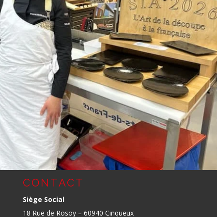
ONCOURS INTER-RÉGIONAL DE
UR LE SALON INTERNATIONAL DE
7E ÉDITION
cherie-étal 2026 sur le Salon International de l’Agriculture pour sa 7
ence était déjà palpable au cœur du Salon de l’Agriculture 2026. C’est 
Entrées suivan
CONTACT
Siège Social
18 Rue de Rosoy – 60940 Cinqueux