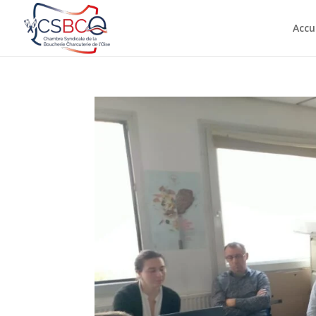
Accu
RÉUNION À INTERBEV LE
par
artisbouchoise
|
Avr 1, 2026