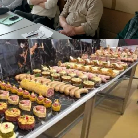
undi 23 Mars 2026, dans les locaux de INTERBEV, nous avons posé 
arcutiers des Hauts-de-France. Au-delà des échanges, c’est une convic
ONS INCULQUENT LEUR SAVOIR-FAI