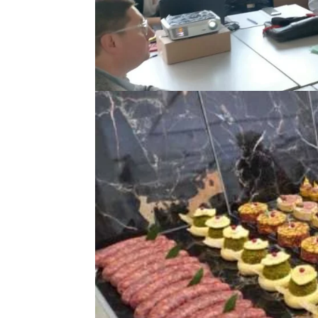
Réunion à INTERBEV le Lundi 23 Mars 2026 Le L
pierre essentielle pour l’avenir des bouchers-ch
forte qui s’est exprimée : notre...
BEAUVAIS. DES CHAMPI
AUX BOUCHERS LOCAUX
par
artisbouchoise
|
Mar 31, 2026