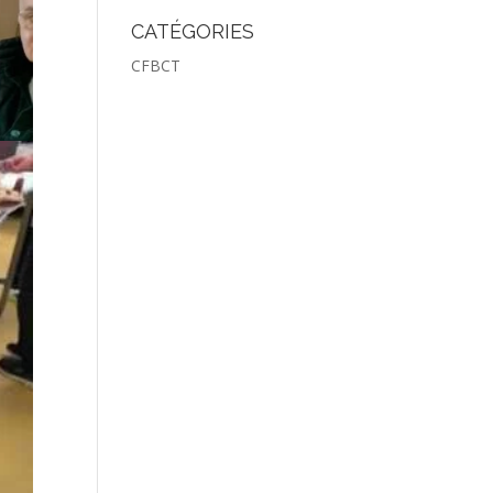
une
CATÉGORIES
tion
CFBCT
RE