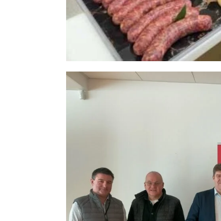
Beauvais. Des champions inculquent leur savoir-
Boudinel et Bastien Duchemin, parmi les meille
savoir-faire dans un stage....
UNE ASSEMBLÉE GÉNÉRAL
L’AMBITION POUR LA FÉ
CHARCUTIERS DES HAU